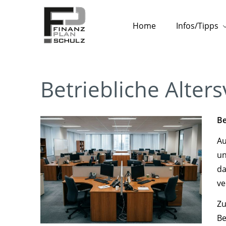
Home
Infos/Tipps
Betriebliche Alter
Be
Au
un
da
ve
Zu
Be